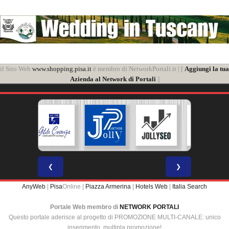
il Sito Web
www.shopping.pisa.it
è membro di NetworkPortali.it | [
Aggiungi la tua
Azienda al Network di Portali
]
❮
❯
AnyWeb
|
Pisa
Online |
Piazza Armerina
|
Hotels Web
|
Italia Search
Portale Web membro di
NETWORK PORTALI
Questo portale aderisce al progetto di PROMOZIONE MULTI-CANALE: unico
inserimento, multipla promozione!