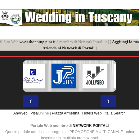
il Sito Web
www.shopping.pisa.it
è membro di NetworkPortali.it | [
Aggiungi la tua
Azienda al Network di Portali
]
❮
❯
AnyWeb
|
Pisa
Online |
Piazza Armerina
|
Hotels Web
|
Italia Search
Portale Web membro di
NETWORK PORTALI
Questo portale aderisce al progetto di PROMOZIONE MULTI-CANALE: unico
inserimento, multipla promozione!