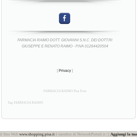
FARMACIA RAIMO DOTT. GIOVANNI S.N.C. DEI DOTT.RI
GIUSEPPE E RENATO RAIMO - P.IVA 01264420504
[
Privacy
]
FARMACIA RAIMO Pisa Foto
Tag FARMACIA RAIMO
il Sito Web
www.shopping.pisa.it
è membro di NetworkPortali.it | [
Aggiungi la tua