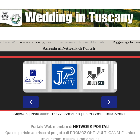
il Sito Web
www.shopping.pisa.it
è membro di NetworkPortali.it | [
Aggiungi la tua
Azienda al Network di Portali
]
❮
❯
AnyWeb
|
Pisa
Online |
Piazza Armerina
|
Hotels Web
|
Italia Search
Portale Web membro di
NETWORK PORTALI
Questo portale aderisce al progetto di PROMOZIONE MULTI-CANALE: unico
inserimento, multipla promozione!