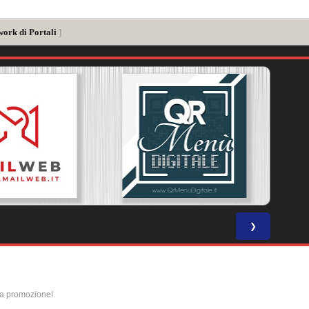
work di Portali
]
❯
la promozione!