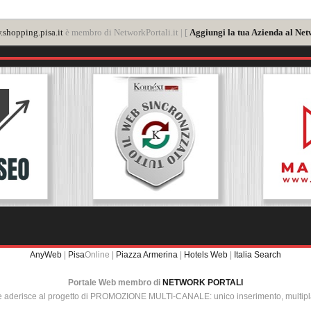
shopping.pisa.it
è membro di NetworkPortali.it | [
Aggiungi la tua Azienda al Net
AnyWeb
|
Pisa
Online |
Piazza Armerina
|
Hotels Web
|
Italia Search
Portale Web membro di
NETWORK PORTALI
e aderisce al progetto di PROMOZIONE MULTI-CANALE: unico inserimento, multip