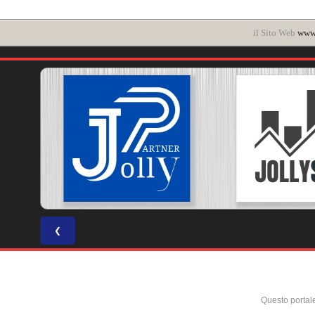
il Sito Web
www.
❮
Questo portal