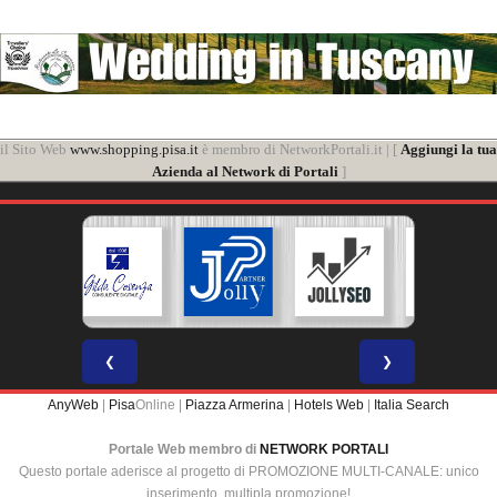
il Sito Web
www.shopping.pisa.it
è membro di NetworkPortali.it | [
Aggiungi la tua
Azienda al Network di Portali
]
❮
❯
AnyWeb
|
Pisa
Online |
Piazza Armerina
|
Hotels Web
|
Italia Search
Portale Web membro di
NETWORK PORTALI
Questo portale aderisce al progetto di PROMOZIONE MULTI-CANALE: unico
inserimento, multipla promozione!