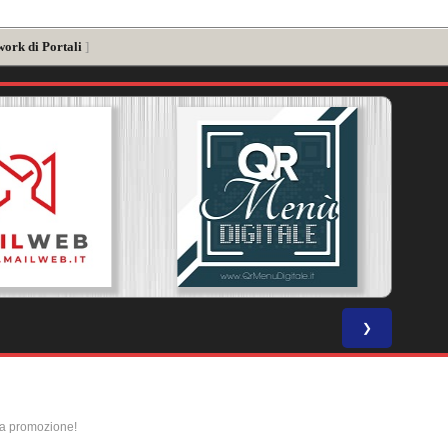
work di Portali
]
❯
la promozione!