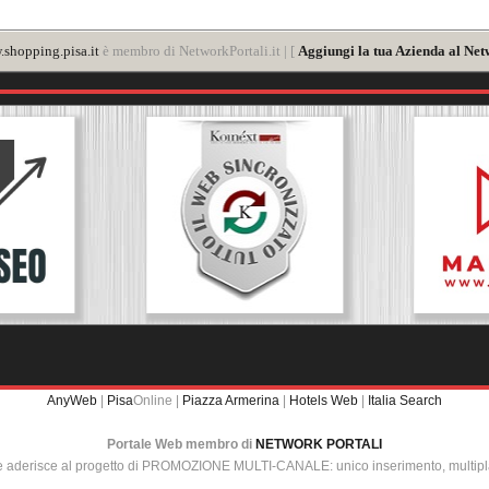
shopping.pisa.it
è membro di NetworkPortali.it | [
Aggiungi la tua Azienda al Net
AnyWeb
|
Pisa
Online |
Piazza Armerina
|
Hotels Web
|
Italia Search
Portale Web membro di
NETWORK PORTALI
e aderisce al progetto di PROMOZIONE MULTI-CANALE: unico inserimento, multip