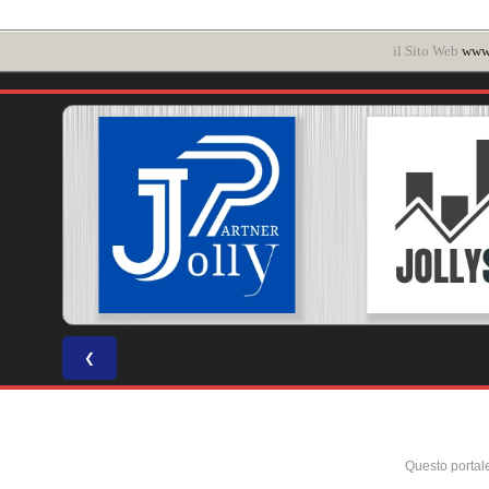
il Sito Web
www.
❮
Questo portal