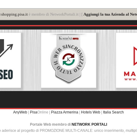
shopping.pisa.it
è membro di NetworkPortali.it | [
Aggiungi la tua Azienda al Net
AnyWeb
|
Pisa
Online |
Piazza Armerina
|
Hotels Web
|
Italia Search
Portale Web membro di
NETWORK PORTALI
e aderisce al progetto di PROMOZIONE MULTI-CANALE: unico inserimento, multip