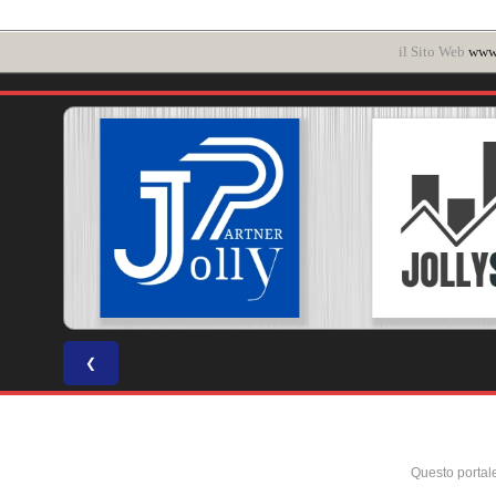
il Sito Web
www.
❮
Questo portal