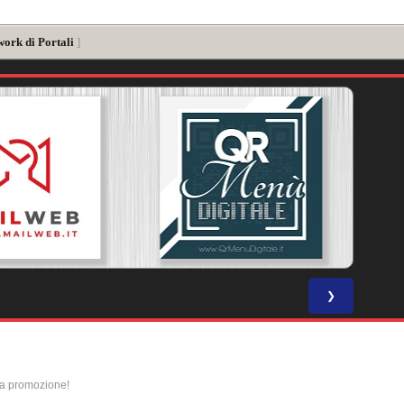
work di Portali
]
❯
la promozione!