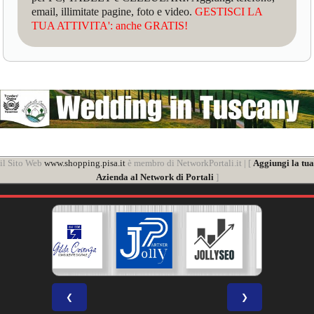
email, illimitate pagine, foto e video.
GESTISCI LA
TUA ATTIVITA': anche GRATIS!
il Sito Web
www.shopping.pisa.it
è membro di NetworkPortali.it | [
Aggiungi la tua
Azienda al Network di Portali
]
❮
❯